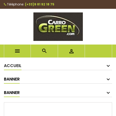
Téléphone:
(+33)9 81 92 18 75



ACCUEIL
BANNER
BANNER