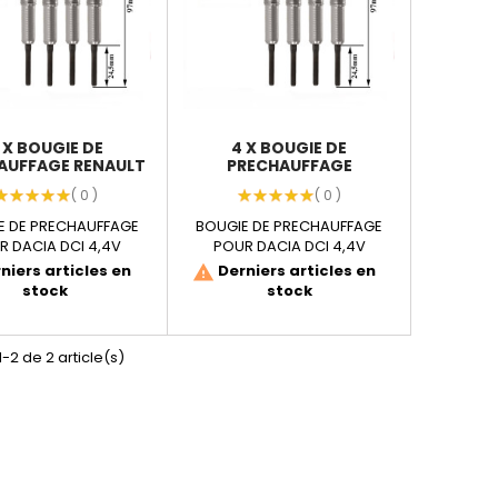
 X BOUGIE DE
4 X BOUGIE DE
AUFFAGE RENAULT
PRECHAUFFAGE
CLIO 1.5...
KANGOO II 1.5...
( 0 )
( 0 )
E DE PRECHAUFFAGE
BOUGIE DE PRECHAUFFAGE
R DACIA DCI 4,4V
POUR DACIA DCI 4,4V
ristiques de l'article
Caractéristiques de l'article
niers articles en
Derniers articles en
warning
:...
:...
stock
stock
-2 de 2 article(s)