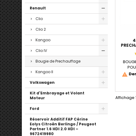
Renault
Clio
Clio 2
Kangoo
4
PRECH
Clio IV
Bougie de Prechauffage
BOUGI
POU
Kangoo II
Caracté
Der
warning
Volkswagen
Kit d'Embrayage et Volant
Affichage 1
Moteur
Ford
Réservoir Additif FAP Cérine
Eolys Citroën Berlingo / Peugeot
Partner 1.6 HDI 2.0 HDI –
9672419980