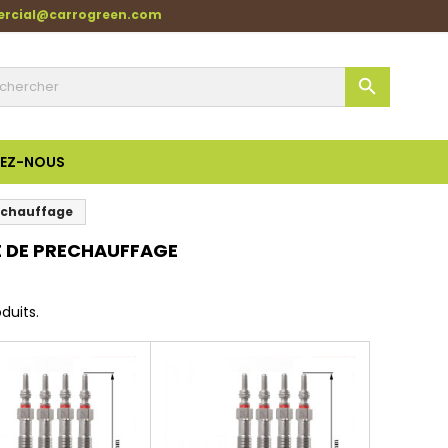
ercial@carrogreen.com

Aperçu rapide
Aperçu rapide
EZ-NOUS
echauffage
 DE PRECHAUFFAGE
oduits.