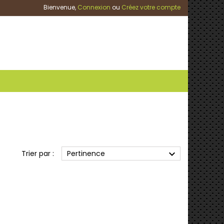
Bienvenue,
Connexion
ou
Créez votre compte
expand_more
Trier par :
Pertinence