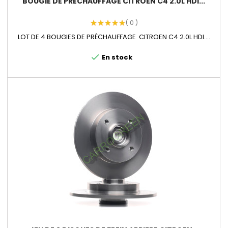
BOUGIE DE PRECHAUFFAGE CITROEN C4 2.0L HDI...
( 0 )
LOT DE 4 BOUGIES DE PRÉCHAUFFAGE CITROEN C4 2.0L HDI....
check
En stock