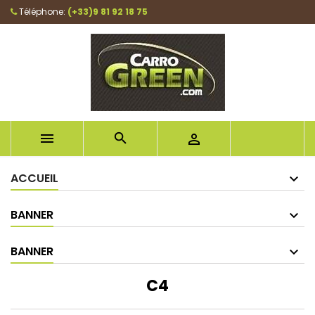
Téléphone:
(+33)9 81 92 18 75



ACCUEIL
BANNER
BANNER
C4