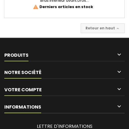
Bras inférieur avant Droit...
Derniers articles en stock
warning
Retour en haut


PRODUITS

NOTRE SOCIÉTÉ

VOTRE COMPTE
keyboard_arrow_down
INFORMATIONS
LETTRE D'INFORMATIONS