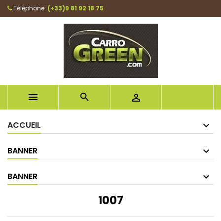
Téléphone:
(+33)9 81 92 18 75



ACCUEIL
BANNER
BANNER
1007