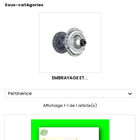
Sous-catégories
EMBRAYAGE ET...
expand_more
Pertinence
Affichage 1-1 de 1 article(s)