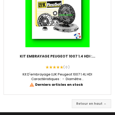
KIT EMBRAYAGE PEUGEOT 1007 1.4 HDI :...
( 0 )
Kit D'embrayage LUK Peugeot 1007 1.4L HDI
Caractéristiques : - Diamètre...
Derniers articles en stock
warning
Retour en haut
