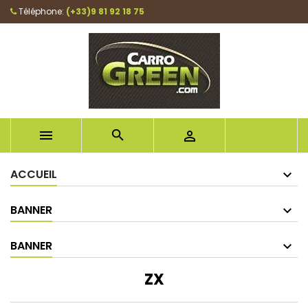
Téléphone:
(+33)9 81 92 18 75



ACCUEIL
BANNER
BANNER
ZX