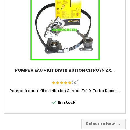
POMPE À EAU + KIT DISTRIBUTION CITROEN ZX...
( 0 )
Pompe à eau + Kit distribution Citroen Zx 1.9L Turbo Diesel....
check
En stock
Retour en haut
