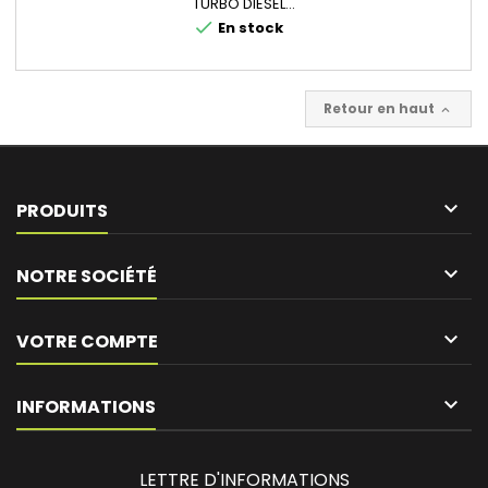
TURBO DIESEL...
check
En stock
Retour en haut


PRODUITS

NOTRE SOCIÉTÉ

VOTRE COMPTE
keyboard_arrow_down
INFORMATIONS
LETTRE D'INFORMATIONS