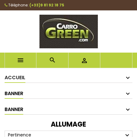
Téléphone:
(+33)9 81 92 18 75



ACCUEIL
BANNER
BANNER
ALLUMAGE
expand_more
Pertinence