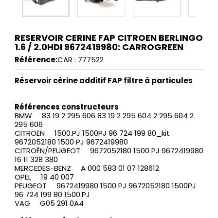
RESERVOIR CERINE FAP CITROEN BERLINGO
1.6 / 2.0HDI 9672419980: CARROGREEN
Référence:
CAR : 777522
Réservoir cérine
additif FAP filtre à particules
Références constructeurs
BMW 83 19 2 295 606 83 19 2 295 604 2 295 604 2
295 606
CITROËN 1500.PJ 1500PJ 96 724 199 80_kit
9672052180 1500 PJ 9672419980
CITROËN/PEUGEOT 9672052180 1500 PJ 9672419980
16 11 328 380
MERCEDES-BENZ A 000 583 01 07 128612
OPEL 19 40 007
PEUGEOT 9672419980 1500 PJ 9672052180 1500PJ
96 724 199 80 1500.PJ
VAG G05 291 0A4