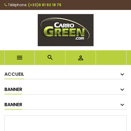
Téléphone:
(+33)9 81 92 18 75



ACCUEIL
BANNER
BANNER