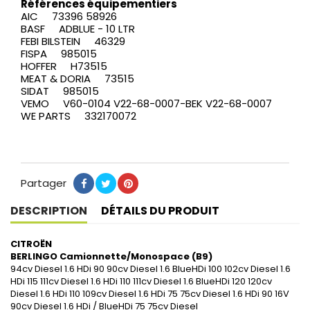
Références équipementiers
AIC 73396 58926
BASF ADBLUE - 10 LTR
FEBI BILSTEIN 46329
FISPA 985015
HOFFER H73515
MEAT & DORIA 73515
SIDAT 985015
VEMO V60-0104 V22-68-0007-BEK V22-68-0007
WE PARTS 332170072
Partager
Partager
Tweet
Pinterest
DESCRIPTION
DÉTAILS DU PRODUIT
CITROËN
BERLINGO Camionnette/Monospace (B9)
94cv Diesel 1.6 HDi 90 90cv Diesel 1.6 BlueHDi 100 102cv Diesel 1.6
HDi 115 111cv Diesel 1.6 HDi 110 111cv Diesel 1.6 BlueHDi 120 120cv
Diesel 1.6 HDi 110 109cv Diesel 1.6 HDi 75 75cv Diesel 1.6 HDi 90 16V
90cv Diesel 1.6 HDi / BlueHDi 75 75cv Diesel