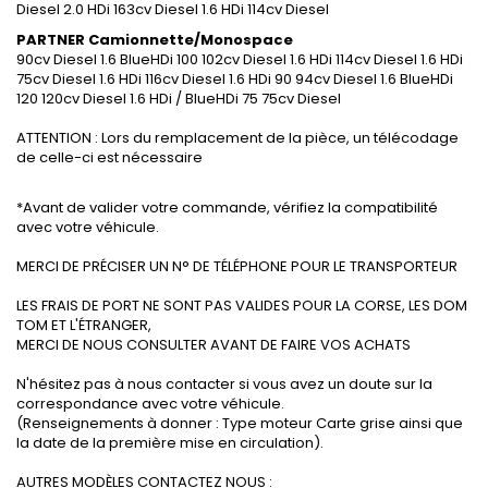
Diesel 2.0 HDi 163cv Diesel 1.6 HDi 114cv Diesel
PARTNER Camionnette/Monospace
90cv Diesel 1.6 BlueHDi 100 102cv Diesel 1.6 HDi 114cv Diesel 1.6 HDi
75cv Diesel 1.6 HDi 116cv Diesel 1.6 HDi 90 94cv Diesel 1.6 BlueHDi
120 120cv Diesel 1.6 HDi / BlueHDi 75 75cv Diesel
ATTENTION : Lors du remplacement de la pièce, un télécodage
de celle-ci est nécessaire
*Avant de valider votre commande, vérifiez la compatibilité
avec votre véhicule.
MERCI DE PRÉCISER UN N° DE TÉLÉPHONE POUR LE TRANSPORTEUR
LES FRAIS DE PORT NE SONT PAS VALIDES POUR LA CORSE, LES DOM
TOM ET L'ÉTRANGER,
MERCI DE NOUS CONSULTER AVANT DE FAIRE VOS ACHATS
N'hésitez pas à nous contacter si vous avez un doute sur la
correspondance avec votre véhicule.
(Renseignements à donner : Type moteur Carte grise ainsi que
la date de la première mise en circulation).
AUTRES MODÈLES CONTACTEZ NOUS :