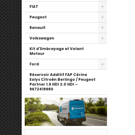
FIAT
Peugeot
Renault
Volkswagen
Kit d'Embrayage et Volant
Moteur
Ford
Réservoir Additif FAP Cérine
Eolys Citroën Berlingo / Peugeot
Partner 1.6 HDI 2.0 HDI –
9672419980