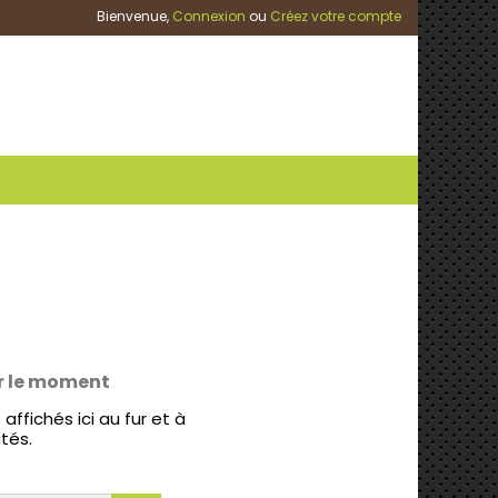
Bienvenue,
Connexion
ou
Créez votre compte
r le moment
affichés ici au fur et à
tés.