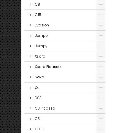
C8
C15
Evasion
Jumper
Jumpy
Xsara
Xsara Picasso
Saxo
Zx
DS3
C3 Picasso
C3 II
C3 III