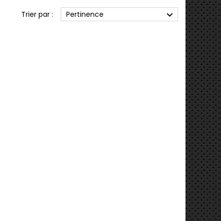
expand_more
Trier par :
Pertinence