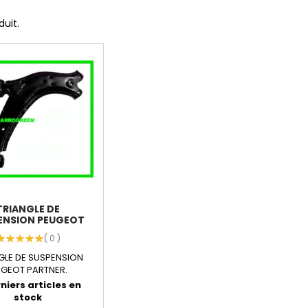
duit.
TRIANGLE DE
ENSION PEUGEOT
PARTNER :...
( 0 )
GLE DE SUSPENSION
UGEOT PARTNER.
CTÉRISTIQUES : -
niers articles en
Côté...
stock