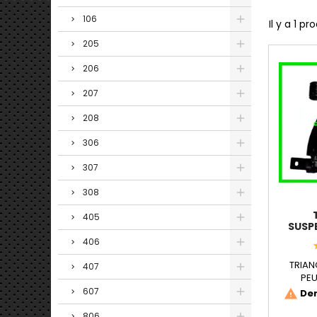
106
Il y a 1 pro
205
206
207
208
306
307
308
405
SUSP
406
TRIAN
407
PE
CARA
607
Der
warning
806