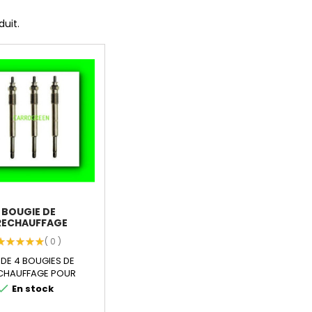
duit.
BOUGIE DE
RECHAUFFAGE
EOT 307 HDI :...
( 0 )
 DE 4 BOUGIES DE
CHAUFFAGE POUR
UGEOT HDI 2.0L.
heck
En stock
ACTÉRISTIQUES...