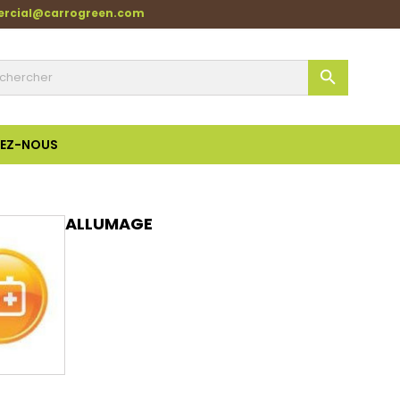
ercial@carrogreen.com

EZ-NOUS
ALLUMAGE
Aperçu rapide