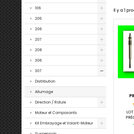
106
Il y a 1 pro
205
206
207
208
306
307
Distribution
Allumage
P
PEUG
Direction / Rotule
LOT
Moteur et Composants
PRÉ
PE
Kit Embrayage et Volant-Moteur
c
CAR
Suspension