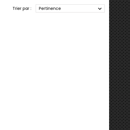
expand_more
Trier par :
Pertinence