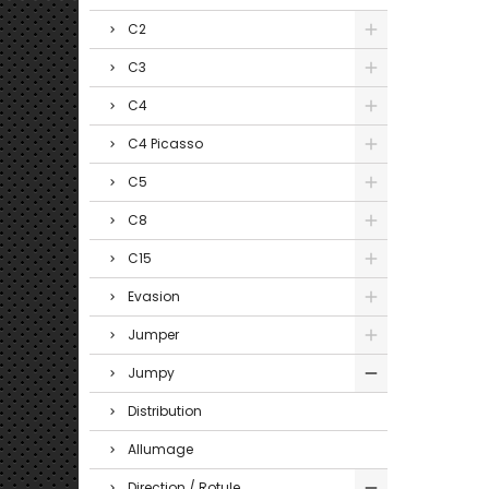
C2
C3
C4
C4 Picasso
C5
C8
C15
Evasion
Jumper
Jumpy
Distribution
Allumage
Direction / Rotule