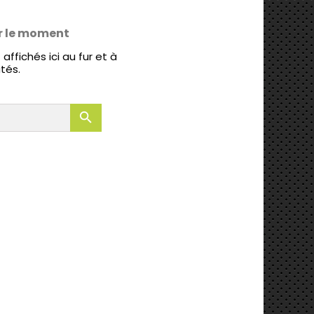
r le moment
affichés ici au fur et à
tés.
