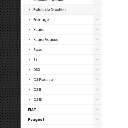
Rotule de Direction
Freinage
Xsara
Xsara Picasso
Saxo
Zx
DS3
C3 Picasso
C3 II
C3 III
FIAT
Peugeot