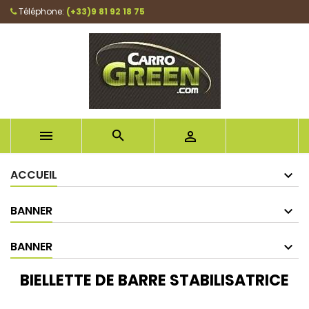
Téléphone:
(+33)9 81 92 18 75



ACCUEIL
BANNER
BANNER
BIELLETTE DE BARRE STABILISATRICE