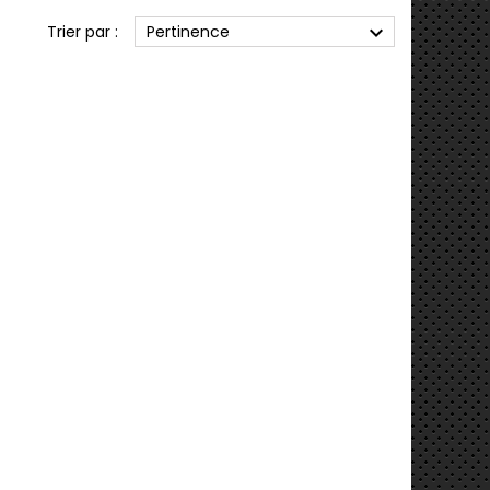
expand_more
Trier par :
Pertinence