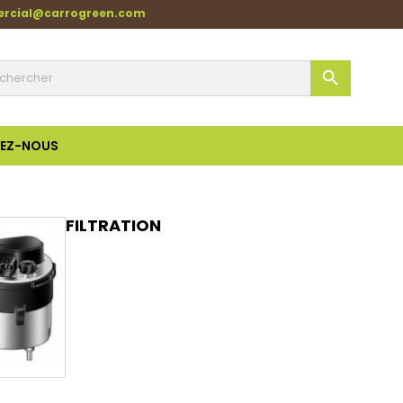
ercial@carrogreen.com

EZ-NOUS
FILTRATION
Aperçu rapide