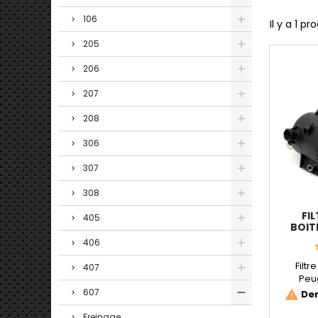
106
Il y a 1 pro
205
206
207
208
306
307
308
FIL
405
BOIT
406
Filtr
407
Peu
corres
607
Der
warning
Freinage