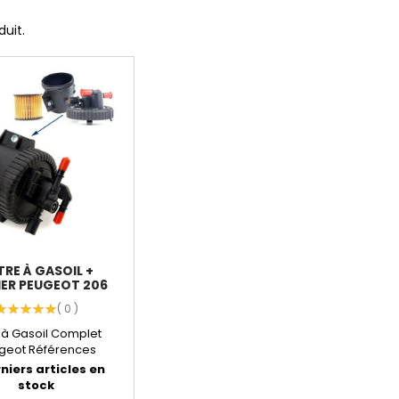
duit.
TRE À GASOIL +
IER PEUGEOT 206
306...
( 0 )
e à Gasoil Complet
geot Références
pondantes : KLAXCAR
niers articles en
:...
stock