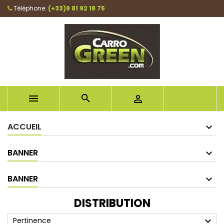
Téléphone:
(+33)9 81 92 18 75



ACCUEIL
BANNER
BANNER
DISTRIBUTION
expand_more
Pertinence