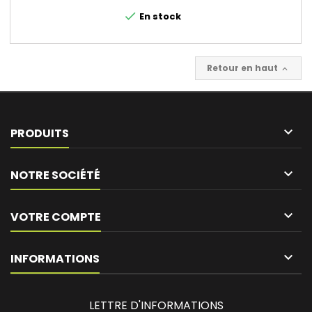
check
En stock
Retour en haut


PRODUITS

NOTRE SOCIÉTÉ

VOTRE COMPTE
keyboard_arrow_down
INFORMATIONS
LETTRE D'INFORMATIONS