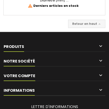
Diamètre [mm] :...
Derniers articles en stock
warning
Retour en haut


PRODUITS

NOTRE SOCIÉTÉ

VOTRE COMPTE
keyboard_arrow_down
INFORMATIONS
LETTRE D'INFORMATIONS