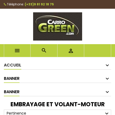
Téléphone:
(+33)9 81 92 18 75



ACCUEIL
BANNER
BANNER
EMBRAYAGE ET VOLANT-MOTEUR
expand_more
Pertinence