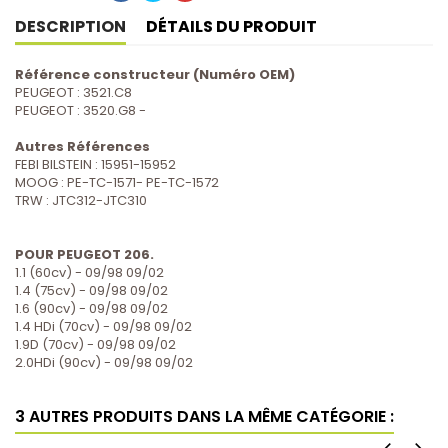
Partager
Tweet
Pinterest
DESCRIPTION
DÉTAILS DU PRODUIT
Référence constructeur (Numéro OEM)
PEUGEOT : 3521.C8
PEUGEOT : 3520.G8 -
Autres Références
FEBI BILSTEIN : 15951-15952
MOOG : PE-TC-1571- PE-TC-1572
TRW : JTC312-JTC310
POUR PEUGEOT 206.
1.1 (60cv) - 09/98 09/02
1.4 (75cv) - 09/98 09/02
1.6 (90cv) - 09/98 09/02
1.4 HDi (70cv) - 09/98 09/02
1.9D (70cv) - 09/98 09/02
2.0HDi (90cv) - 09/98 09/02
3 AUTRES PRODUITS DANS LA MÊME CATÉGORIE :