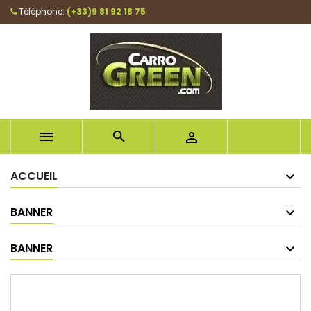
Téléphone:
(+33)9 81 92 18 75



ACCUEIL
BANNER
BANNER