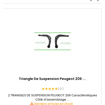
chevron_left
chevron_right
Triangle De Suspension Peugeot 206 :...
( 0 )
2 TRIANGLES DE SUSPENSION PEUGEOT 206 Caractéristiques
Côté d'assemblage :...
warning
Derniers articles en stock