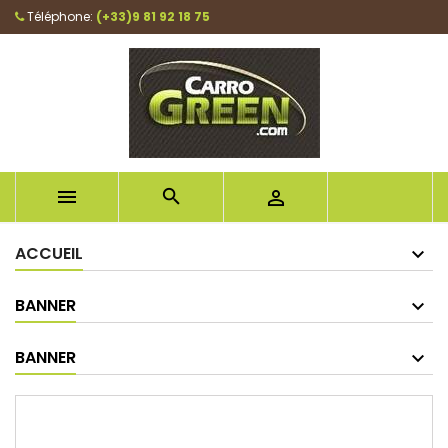
Téléphone:
(+33)9 81 92 18 75



ACCUEIL
BANNER
BANNER