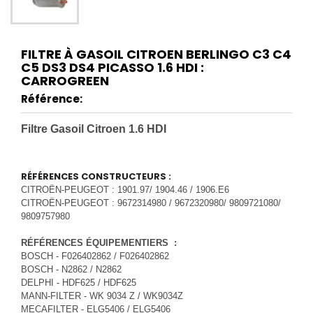
FILTRE À GASOIL CITROEN BERLINGO C3 C4
C5 DS3 DS4 PICASSO 1.6 HDI :
CARROGREEN
Référence:
Filtre Gasoil Citroen 1.6 HDI
RÉFÉRENCES CONSTRUCTEURS :
CITROËN-PEUGEOT : 1901.97/ 1904.46 / 1906.E6
CITROËN-PEUGEOT : 9672314980 / 9672320980/ 9809721080/
9809757980
RÉFÉRENCES ÉQUIPEMENTIERS :
BOSCH - F026402862 / F026402862
BOSCH - N2862 / N2862
DELPHI - HDF625 / HDF625
MANN-FILTER - WK 9034 Z / WK9034Z
MECAFILTER - ELG5406 / ELG5406