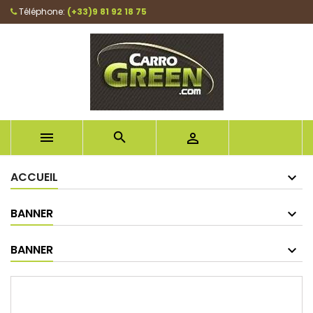
Téléphone:
(+33)9 81 92 18 75



ACCUEIL
BANNER
BANNER