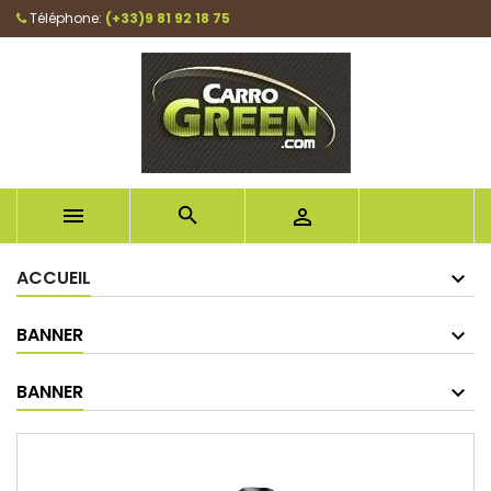
Téléphone:
(+33)9 81 92 18 75



ACCUEIL
BANNER
BANNER