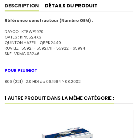
Partager
Tweet
Pinterest
DESCRIPTION
DÉTAILS DU PRODUIT
Référence constructeur (Numéro OEM) :
DAYCO : KTBWP1970
GATES : KP15524XS
QUINTON HAZELL : QBPK2440
RUVILLE : 55921 - 55921711 - 55922 - 65994
SKF : VKMC 03246
POUR PEUGEOT
806 (221) : 2.0 HDI de 06.1994 > 08.2002
1 AUTRE PRODUIT DANS LA MÊME CATÉGORIE :