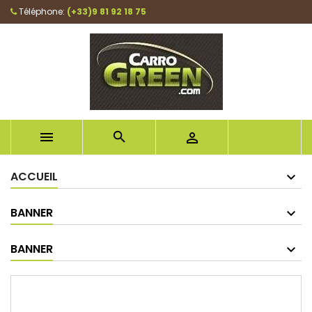
Téléphone:
(+33)9 81 92 18 75



ACCUEIL
BANNER
BANNER