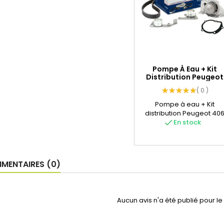
Pompe À Eau + Kit
Distribution Peugeot
406...
( 0 )
Pompe à eau + Kit
distribution Peugeot 40
1.9L Turbo Diesel....
check
En stock
ENTAIRES (0)
Aucun avis n'a été publié pour l