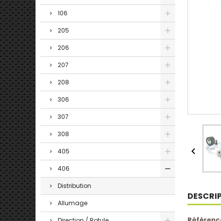
106
205
206
207
208
306
307
308

405
406
Distribution
DESCRI
Allumage
Référenc
Direction / Rotule