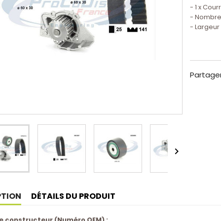
- 1 x Cour
- Nombre 
- Largeur
Partage

PTION
DÉTAILS DU PRODUIT
e constructeur (Numéro OEM) :