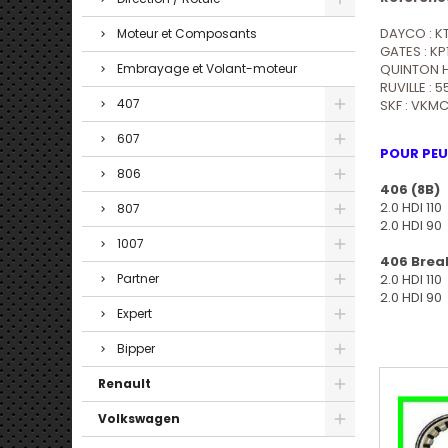
DAYCO : K
Moteur et Composants
GATES : K
QUINTON H
Embrayage et Volant-moteur
RUVILLE : 
407
SKF : VKM
607
POUR PE
806
406 (8B)
2.0 HDI 110
807
2.0 HDI 90
1007
406 Break
2.0 HDI 110
Partner
2.0 HDI 90
Expert
Bipper
Renault
Volkswagen