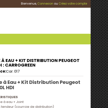
Bienvenue,
Connexion
ou
Créez votre compte
À EAU + KIT DISTRIBUTION PEUGEOT
DI : CARROGREEN
ce:
Car: 017
à Eau + Kit Distribution Peugeot
0L HDI
RISTIQUES
pe à eau + Joint
t tendeur (courroie de distribution)