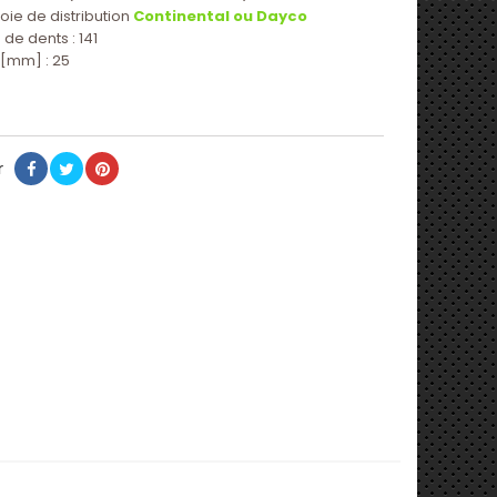
roie de distribution
Continental ou Dayco
de dents : 141
 [mm] : 25
r
Partager
Tweet
Pinterest