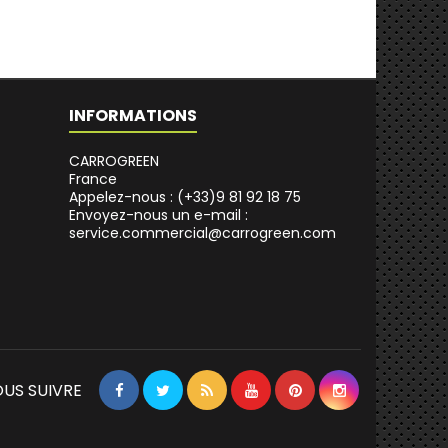
INFORMATIONS
CARROGREEN
France
Appelez-nous :
(+33)9 81 92 18 75
Envoyez-nous un e-mail :
service.commercial@carrogreen.com
US SUIVRE
Facebook
Twitter
Rss
YouTube
Pinterest
Instagram