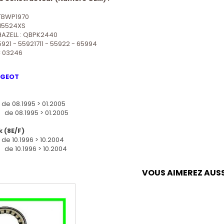
TBWP1970
P15524XS
AZELL : QBPK2440
55921 - 55921711 - 55922 - 65994
C 03246
UGEOT
Aperçu rapide
 de 08.1995 > 01.2005
 de 08.1995 > 01.2005
 (8E/F)
 de 10.1996 > 10.2004
 de 10.1996 > 10.2004
VOUS AIMEREZ AUSS