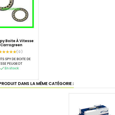
Spy Boite À Vitesse
: Carrogreen
Aperçu rapide
( 0 )
NTS SPY DE BOITE DE
TESSE PEUGEOT
check
En stock
 PRODUIT DANS LA MÊME CATÉGORIE :