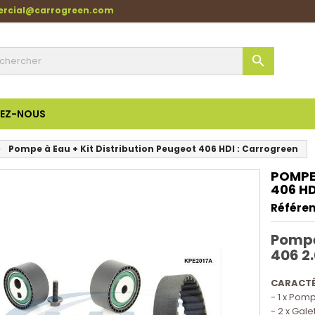
ercial@carrogreen.com

EZ-NOUS
Pompe à Eau + Kit Distribution Peugeot 406 HDI : Carrogreen
POMPE 
406 H
Référen
Pompe 
406 2.
CARACTÉ
- 1 x Pom
- 2 x Gale