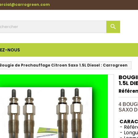
ercial@carrogreen.com

EZ-NOUS
Bougie de Prechauffage Citroen Saxo 1.5L Diesel : Carrogreen
BOUGI
1.5L D
Référen
4 BOUG
SAXO DI
CARAC
- Référ
- Longue