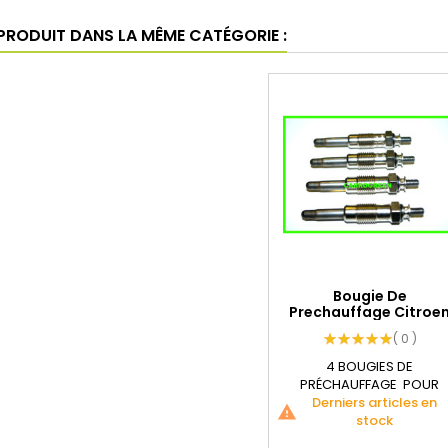
 PRODUIT DANS LA MÊME CATÉGORIE :
Bougie De
Prechauffage Citroe
Saxo 1.5L...
( 0 )
4 BOUGIES DE
PRÉCHAUFFAGE POUR
CITROEN SAXO DIESEL
Derniers articles en
warning
1.5L....
stock