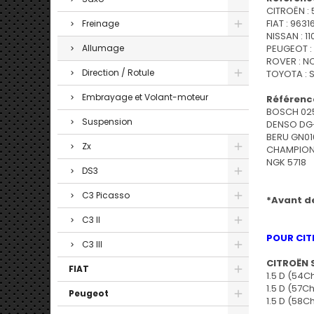
CITROËN :
FIAT : 963
Freinage
NISSAN : 1
PEUGEOT :
Allumage
ROVER : N
Direction / Rotule
TOYOTA : 
Embrayage et Volant-moteur
Référence
BOSCH 02
Suspension
DENSO DG
BERU GN01
Zx
CHAMPION
NGK 5718
DS3
C3 Picasso
*Avant de
C3 II
POUR CIT
C3 III
CITROËN S
FIAT
1.5 D (54C
1.5 D (57C
Peugeot
1.5 D (58C