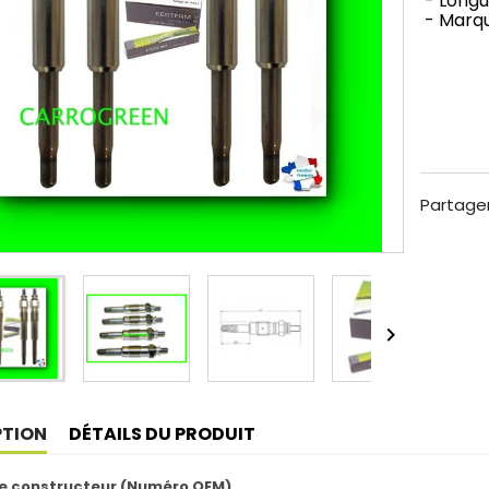
- Longu
- Marqu
Partage

PTION
DÉTAILS DU PRODUIT
e constructeur (Numéro OEM)