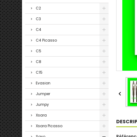
C2
C3
C4
C4 Picasso
C5
C8
C15
Evasion

Jumper
Jumpy
Xsara
DESCRI
Xsara Picasso
Référenc
Saxo