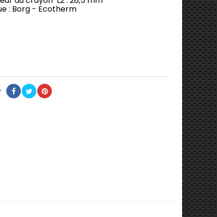
eur du crayon L2 : 28,5 mm
e : Borg - Ecotherm
r
Partager
Tweet
Pinterest