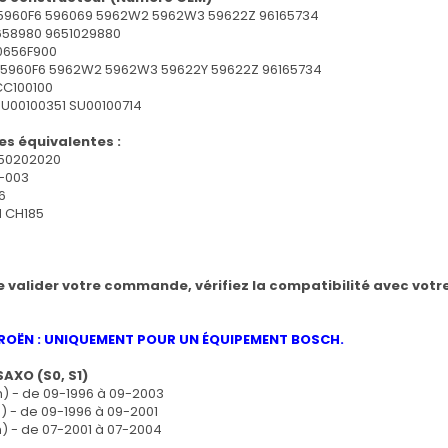
 5960F6 596069 5962W2 5962W3 59622Z 96165734
1658980 9651029880
10656F900
 5960F6 5962W2 5962W3 59622Y 59622Z 96165734
CC100100
SU00100351 SU00100714
s équivalentes :
50202020
-003
6
 CH185
 valider votre commande, vérifiez la compatibilité avec votre
ROËN : UNIQUEMENT POUR UN ÉQUIPEMENT BOSCH.
Aperçu rapide
AXO (S0, S1)
h) - de 09-1996 à 09-2003
h) - de 09-1996 à 09-2001
h) - de 07-2001 à 07-2004