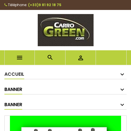
Téléphone:
(+33)9 81 92 18 75



ACCUEIL
BANNER
BANNER