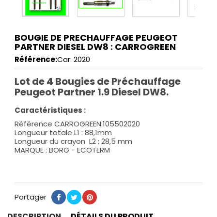
BOUGIE DE PRECHAUFFAGE PEUGEOT
PARTNER DIESEL DW8 : CARROGREEN
Référence:
Car: 2020
Lot de 4 Bougies de Préchauffage
Peugeot Partner 1.9 Diesel DW8.
Caractéristiques :
Référence CARROGREEN:105502020
Longueur totale L1 : 88,1mm
Longueur du crayon L2 : 28,5 mm
MARQUE : BORG - ECOTERM
Partager
Partager
Tweet
Pinterest
DESCRIPTION
DÉTAILS DU PRODUIT