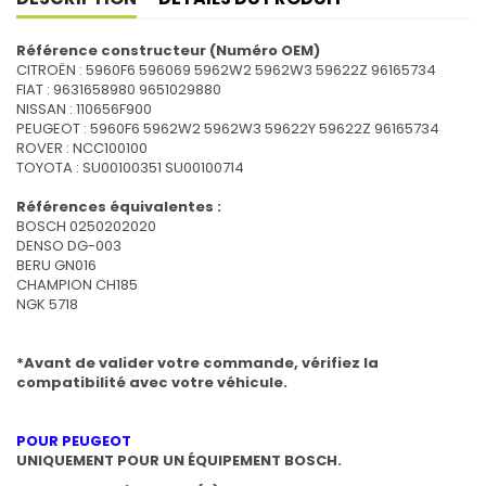
Référence constructeur (Numéro OEM)
CITROËN : 5960F6 596069 5962W2 5962W3 59622Z 96165734
FIAT : 9631658980 9651029880
NISSAN : 110656F900
PEUGEOT : 5960F6 5962W2 5962W3 59622Y 59622Z 96165734
ROVER : NCC100100
TOYOTA : SU00100351 SU00100714
Références équivalentes :
BOSCH 0250202020
DENSO DG-003
BERU GN016
CHAMPION CH185
NGK 5718
*Avant de valider votre commande, vérifiez la
compatibilité avec votre véhicule.
POUR PEUGEOT
UNIQUEMENT POUR UN ÉQUIPEMENT BOSCH.