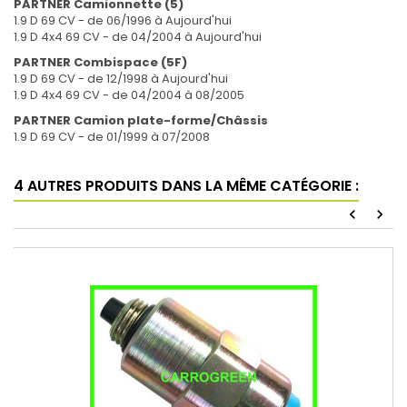
PARTNER Camionnette (5)
1.9 D 69 CV - de 06/1996 à Aujourd'hui
1.9 D 4x4 69 CV - de 04/2004 à Aujourd'hui
PARTNER Combispace (5F)
1.9 D 69 CV - de 12/1998 à Aujourd'hui
1.9 D 4x4 69 CV - de 04/2004 à 08/2005
PARTNER Camion plate-forme/Châssis
1.9 D 69 CV - de 01/1999 à 07/2008
4 AUTRES PRODUITS DANS LA MÊME CATÉGORIE :
chevron_left
chevron_right