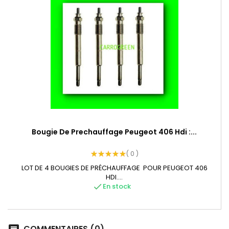
Bougie De Prechauffage Peugeot 406 Hdi :...
( 0 )
LOT DE 4 BOUGIES DE PRÉCHAUFFAGE POUR PEUGEOT 406
HDI....
check
En stock
COMMENTAIRES (0)