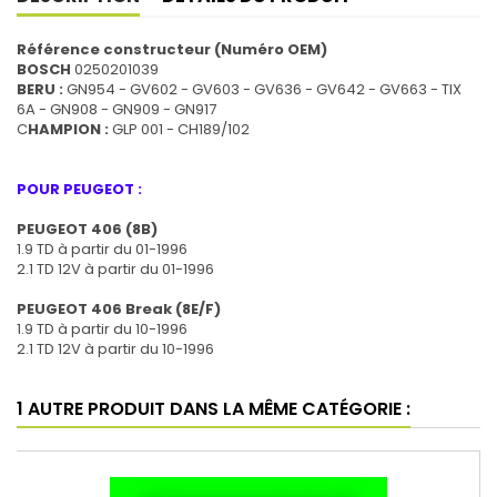
Référence constructeur (Numéro OEM)
BOSCH
0250201039
BERU :
GN954 - GV602 - GV603 - GV636 - GV642 - GV663 - TIX
6A - GN908 - GN909 - GN917
C
HAMPION :
GLP 001 - CH189/102
POUR PEUGEOT :
PEUGEOT 406 (8B)
1.9 TD à partir du 01-1996
2.1 TD 12V à partir du 01-1996
PEUGEOT 406 Break (8E/F)
1.9 TD à partir du 10-1996
2.1 TD 12V à partir du 10-1996
1 AUTRE PRODUIT DANS LA MÊME CATÉGORIE :