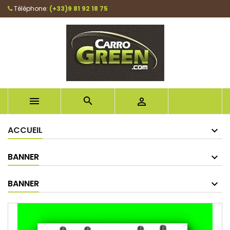
Téléphone:
(+33)9 81 92 18 75



ACCUEIL
BANNER
BANNER