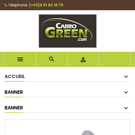
Téléphone:
(+33)9 81 92 18 75



ACCUEIL
BANNER
BANNER