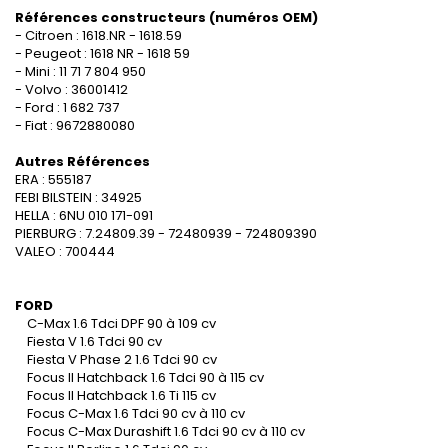
Références constructeurs (numéros OEM)
- Citroen : 1618.NR - 1618.59
- Peugeot : 1618 NR - 1618 59
- Mini : 11 71 7 804 950
- Volvo : 36001412
- Ford : 1 682 737
- Fiat : 9672880080
Autres Références
ERA : 555187
FEBI BILSTEIN : 34925
HELLA : 6NU 010 171-091
PIERBURG : 7.24809.39 - 72480939 - 724809390
VALEO : 700444
FORD
C-Max 1.6 Tdci DPF 90 à 109 cv
Fiesta V 1.6 Tdci 90 cv
Fiesta V Phase 2 1.6 Tdci 90 cv
Focus II Hatchback 1.6 Tdci 90 à 115 cv
Focus II Hatchback 1.6 Ti 115 cv
Focus C-Max 1.6 Tdci 90 cv à 110 cv
Focus C-Max Durashift 1.6 Tdci 90 cv à 110 cv