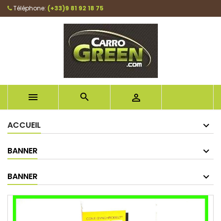
Téléphone:
(+33)9 81 92 18 75



ACCUEIL
BANNER
BANNER