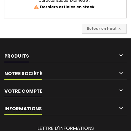
Caractéristique: Diamètre :...
Derniers articles en stock
warning
Retour en haut


PRODUITS

NOTRE SOCIÉTÉ

VOTRE COMPTE
keyboard_arrow_down
INFORMATIONS
LETTRE D'INFORMATIONS