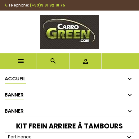
Téléphone:
(+33)9 81 92 18 75



ACCUEIL
BANNER
BANNER
KIT FREIN ARRIERE À TAMBOURS
expand_more
Pertinence